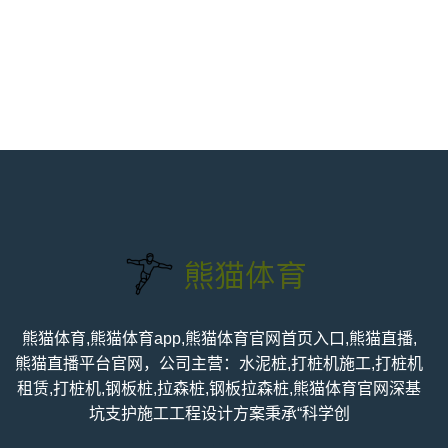
熊猫体育,熊猫体育app,熊猫体育官网首页入口,熊猫直播,
熊猫直播平台官网，公司主营：水泥桩,打桩机施工,打桩机
租赁,打桩机,钢板桩,拉森桩,钢板拉森桩,熊猫体育官网深基
坑支护施工工程设计方案秉承“科学创