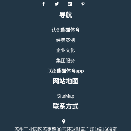
导航
认识
熊猫体育
经典案例
企业文化
集团服务
联络
熊猫体育app
网站地图
SiteMap
联系方式
苏州工业园区苏惠路88号环球财富广场1幢1609室