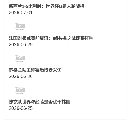
新西兰1-5比利时：世界杯G组末轮战报
2026-07-01
法国对挪威赛前资讯：I组头名之战即将打响
2026-06-29
苏格兰队主帅赛后接受采访
2026-06-26
捷克队世界杯经验是否优于韩国
2026-06-25