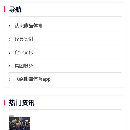
导航
认识
熊猫体育
经典案例
企业文化
集团服务
联络
熊猫体育app
热门资讯