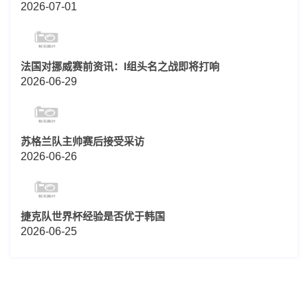
2026-07-01
法国对挪威赛前资讯：I组头名之战即将打响
2026-06-29
苏格兰队主帅赛后接受采访
2026-06-26
捷克队世界杯经验是否优于韩国
2026-06-25