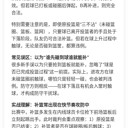
效。但若球已打板或碰圈后弹起，B再补进，则完全
合法。
特别需要注意的是，即使原投篮是“三不沾”（未碰篮
圈、篮板、篮网），只要球已离开投篮者的手且处于
下落阶段，队友仍可合法补篮。但若在球上升过程中
触球，无论是否碰到篮筐，都算违例。
常见误区：以为“谁先碰到球谁就能补”
很多新手误以为只要抢到篮板就能补，忽略了“球是
否已完成投篮过程”这一前提。实际上，进攻方在球
未碰篮圈前触球，哪怕只是轻轻一碰，也会被判违
例。防守方则相反——在球下落且有机会入筐时触
球，才构成防守干扰球。
实战理解：补篮常出现在快节奏攻防中
比赛中，补篮多发生在内线球员卡位抢下前场篮板后
立刻起跳出手。此时裁判会重点观察：1）原投篮是
否已结束；2）补篮者是否在球碰圈/板后触球；3）