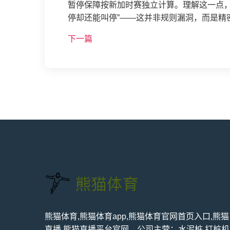
暂停保障按新加时赛独立计算。理解这一点，
停却还能叫停”——这并非规则漏洞，而是精
下一篇
熊猫体育,熊猫体育app,熊猫体育官网首页入口,熊猫
直播,熊猫直播平台官网，公司主营：水泥桩,打桩机