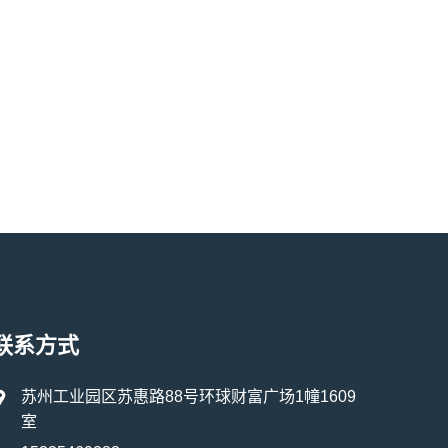
联系方式
苏州工业园区苏惠路88号环球财富广场1幢1609
室