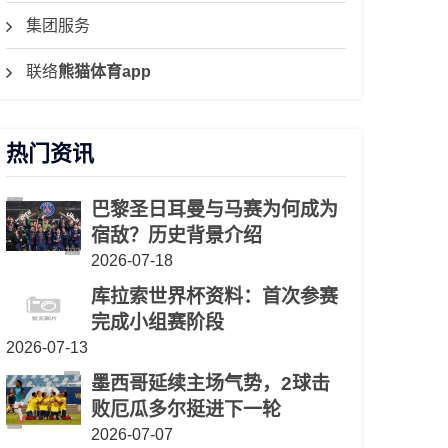
集团服务
联络
熊猫体育app
热门资讯
巴黎圣日耳曼与马赛为何成为
宿敌？历史背景介绍
2026-07-18
库拉索世界杯资料：首次参赛
完成小组赛阶段
2026-07-13
墨西哥延续主场气势，2球击
败厄瓜多尔挺进下一轮
2026-07-07