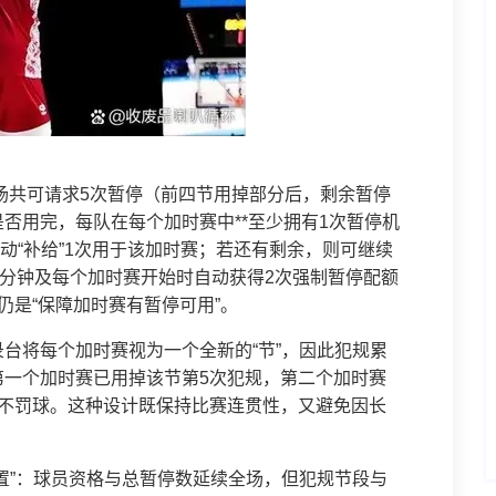
全场共可请求5次暂停（前四节用掉部分后，剩余暂停
否用完，每队在每个加时赛中**至少拥有1次暂停机
动“补给”1次用于该加时赛；若还有剩余，则可继续
2分钟及每个加时赛开始时自动获得2次强制暂停配额
仍是“保障加时赛有暂停可用”。
台将每个加时赛视为一个全新的“节”，因此犯规累
第一个加时赛已用掉该节第5次犯规，第二个加时赛
可不罚球。这种设计既保持比赛连贯性，又避免因长
置”：球员资格与总暂停数延续全场，但犯规节段与