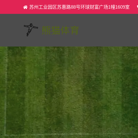
苏州工业园区苏惠路88号环球财富广场1幢1609室