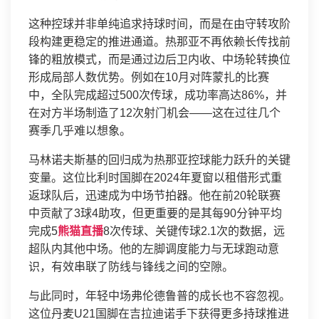
这种控球并非单纯追求持球时间，而是在由守转攻阶
段构建更稳定的推进通道。热那亚不再依赖长传找前
锋的粗放模式，而是通过边后卫内收、中场轮转换位
形成局部人数优势。例如在10月对阵蒙扎的比赛
中，全队完成超过500次传球，成功率高达86%，并
在对方半场制造了12次射门机会——这在过往几个
赛季几乎难以想象。
马林诺夫斯基的回归成为热那亚控球能力跃升的关键
变量。这位比利时国脚在2024年夏窗以租借形式重
返球队后，迅速成为中场节拍器。他在前20轮联赛
中贡献了3球4助攻，但更重要的是其每90分钟平均
完成5
熊猫直播
8次传球、关键传球2.1次的数据，远
超队内其他中场。他的左脚调度能力与无球跑动意
识，有效串联了防线与锋线之间的空隙。
与此同时，年轻中场弗伦德鲁普的成长也不容忽视。
这位丹麦U21国脚在吉拉迪诺手下获得更多持球推进