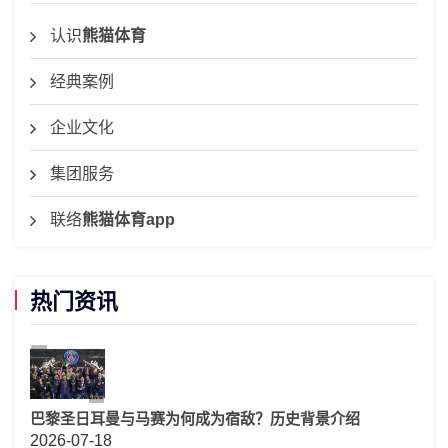
认识
熊猫体育
经典案例
企业文化
集团服务
联络
熊猫体育app
热门资讯
巴黎圣日耳曼与马赛为何成为宿敌？历史背景介绍
2026-07-18