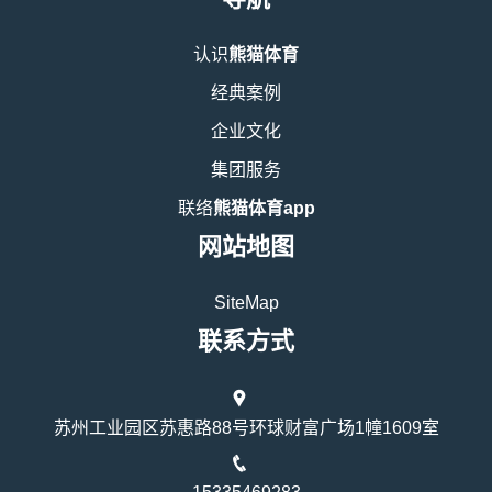
认识
熊猫体育
经典案例
企业文化
集团服务
联络
熊猫体育app
网站地图
SiteMap
联系方式
苏州工业园区苏惠路88号环球财富广场1幢1609室