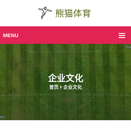
企业文化
首页
企业文化