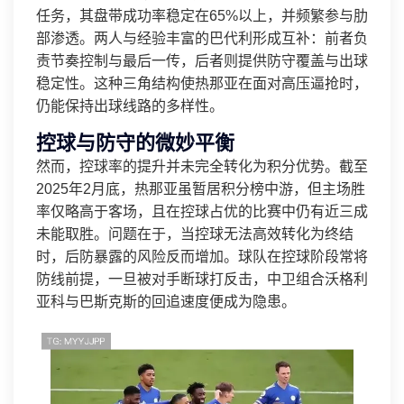
任务，其盘带成功率稳定在65%以上，并频繁参与肋
部渗透。两人与经验丰富的巴代利形成互补：前者负
责节奏控制与最后一传，后者则提供防守覆盖与出球
稳定性。这种三角结构使热那亚在面对高压逼抢时，
仍能保持出球线路的多样性。
控球与防守的微妙平衡
然而，控球率的提升并未完全转化为积分优势。截至
2025年2月底，热那亚虽暂居积分榜中游，但主场胜
率仅略高于客场，且在控球占优的比赛中仍有近三成
未能取胜。问题在于，当控球无法高效转化为终结
时，后防暴露的风险反而增加。球队在控球阶段常将
防线前提，一旦被对手断球打反击，中卫组合沃格利
亚科与巴斯克斯的回追速度便成为隐患。